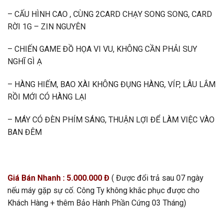
– CẤU HÌNH CAO , CÙNG 2CARD CHẠY SONG SONG, CARD
RỜI 1G – ZIN NGUYÊN
– CHIẾN GAME ĐỒ HỌA VI VU, KHÔNG CẦN PHẢI SUY
NGHĨ GÌ Ạ
– HÀNG HIẾM, BAO XÀI KHÔNG ĐỤNG HÀNG, VÍP, LÂU LẮM
RỒI MỚI CÓ HÀNG LẠI
– MÁY CÓ ĐÈN PHÍM SÁNG, THUẬN LỢI ĐỂ LÀM VIỆC VÀO
BAN ĐÊM
Giá Bán Nhanh : 5.000.000 Đ
( Được đổi trả sau 07 ngày
nếu máy gặp sự cố. Công Ty không khắc phục được cho
Khách Hàng + thêm Bảo Hành Phần Cứng 03 Tháng)