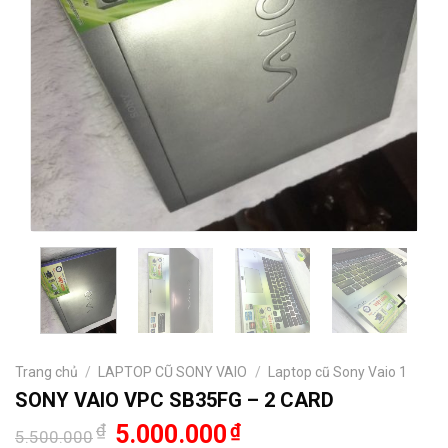
Trang chủ
/
LAPTOP CŨ SONY VAIO
/
Laptop cũ Sony Vaio 1
SONY VAIO VPC SB35FG – 2 CARD
Giá
Giá
₫
5.000.000
₫
5.500.000
gốc
hiện