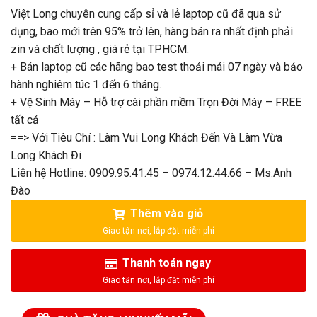
là:
tại
Việt Long chuyên cung cấp sỉ và lẻ laptop cũ đã qua sử
5.500.000₫.
là:
dụng, bao mới trên 95% trở lên, hàng bán ra nhất định phải
5.000.000₫.
zin và chất lượng , giá rẻ tại TPHCM.
+ Bán laptop cũ các hãng bao test thoải mái 07 ngày và bảo
hành nghiêm túc 1 đến 6 tháng.
+ Vệ Sinh Máy – Hỗ trợ cài phần mềm Trọn Đời Máy – FREE
tất cả
==> Với Tiêu Chí : Làm Vui Long Khách Đến Và Làm Vừa
Long Khách Đi
Liên hệ Hotline: 0909.95.41.45 – 0974.12.44.66 – Ms.Anh
Đào
Thêm vào giỏ
Thanh toán ngay