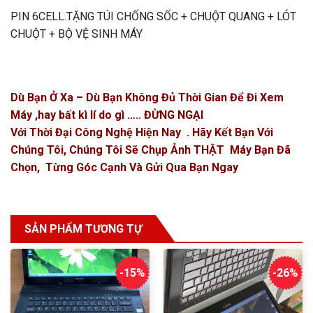
PIN 6CELL.TẶNG TÚI CHỐNG SỐC + CHUỘT QUANG + LÓT
CHUỘT + BỘ VỆ SINH MÁY
Dù Bạn Ở Xa – Dù Bạn Không Đủ Thời Gian Để Đi Xem
Máy ,hay bất kì lí do gì ….. ĐỪNG NGẠI
Với Thời Đại Công Nghệ Hiện Nay . Hãy Kết Bạn Với
Chúng Tôi, Chúng Tôi Sẽ Chụp Ảnh THẬT Máy Bạn Đã
Chọn, Từng Góc Cạnh Và Gửi Qua Bạn Ngay
SẢN PHẨM TƯƠNG TỰ
-15%
-26%