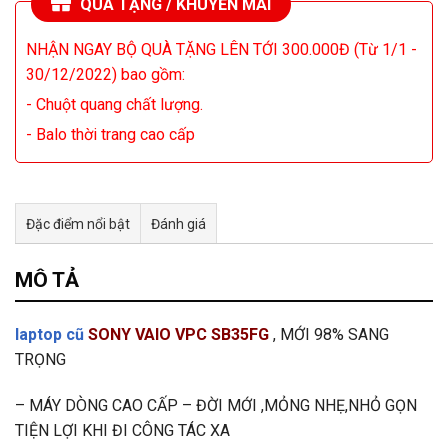
QUÀ TẶNG / KHUYẾN MÃI
NHẬN NGAY BỘ QUÀ TẶNG LÊN TỚI 300.000Đ (Từ 1/1 -
30/12/2022) bao gồm:
- Chuột quang chất lượng.
- Balo thời trang cao cấp
Đặc điểm nổi bật
Đánh giá
Tư vấn & bán hàng qua Facebook
MÔ TẢ
laptop cũ
SONY VAIO VPC SB35FG
, MỚI 98% SANG
TRỌNG
– MÁY DÒNG CAO CẤP – ĐỜI MỚI ,MỎNG NHẸ,NHỎ GỌN
TIỆN LỢI KHI ĐI CÔNG TÁC XA