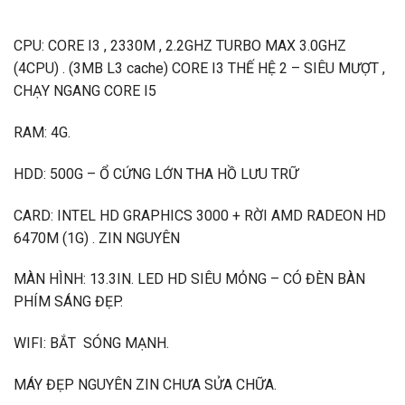
CPU: CORE I3 , 2330M , 2.2GHZ TURBO MAX 3.0GHZ
(4CPU) . (3MB L3 cache) CORE I3 THẾ HỆ 2 – SIÊU MƯỢT ,
CHẠY NGANG CORE I5
RAM: 4G.
HDD: 500G – Ổ CỨNG LỚN THA HỒ LƯU TRỮ
CARD: INTEL HD GRAPHICS 3000 + RỜI AMD RADEON HD
6470M (1G) . ZIN NGUYÊN
MÀN HÌNH: 13.3IN. LED HD SIÊU MỎNG – CÓ ĐÈN BÀN
PHÍM SÁNG ĐẸP.
WIFI: BẮT SÓNG MẠNH.
MÁY ĐẸP NGUYÊN ZIN CHƯA SỬA CHỮA.