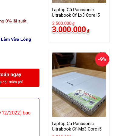
Laptop Cũ Panasonic
Ultrabook Cf Lx3 Core i5
ng 0% lãi suất,
3.500.000
₫
Giá
Giá
3.000.000
₫
gốc
hiện
là:
tại
à Làm Vừa Lòng
3.500.000₫.
là:
3.000.000₫.
-9%
toán ngay
/12/2022) bao
Laptop Cũ Panasonic
Ultrabook Cf-Mx3 Core i5