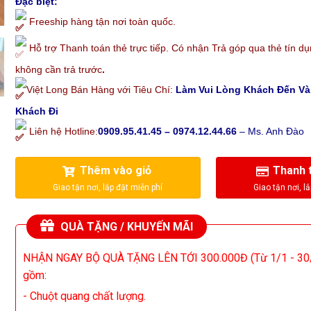
Đặc biệt:
Freeship hàng tận nơi toàn quốc.
Hỗ trợ Thanh toán thẻ trực tiếp. Có nhận Trả góp qua thẻ tín dụ
không cần trả trước
.
Việt Long Bán Hàng với Tiêu Chí:
Làm Vui Lòng Khách Đến V
Khách Đi
Liên hệ Hotline:
0909.95.41.45 – 0974.12.44.66
– Ms. Anh Đào
Thêm vào giỏ
Thanh 
QUÀ TẶNG / KHUYẾN MÃI
NHẬN NGAY BỘ QUÀ TẶNG LÊN TỚI 300.000Đ (Từ 1/1 - 30
gồm:
- Chuột quang chất lượng.