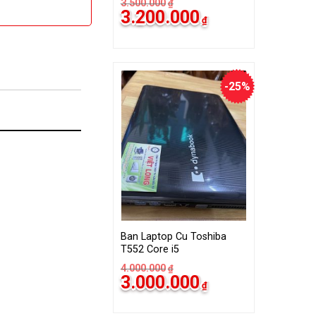
3.500.000
₫
Giá
Giá
3.200.000
₫
gốc
hiện
là:
tại
3.500.000₫.
là:
3.200.000₫.
-25%
Ban Laptop Cu Toshiba
T552 Core i5
4.000.000
₫
Giá
Giá
3.000.000
₫
gốc
hiện
là:
tại
4.000.000₫.
là: