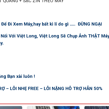
T QUANG + SẠC ZIN THEO MÁY
Để Đi Xem Máy,hay bất kì lí do gì ….. ĐỪNG NGẠI
t Nối Với Việt Long, Việt Long Sẽ Chụp Ảnh THẬT Má
y.
ng Bạn xài luôn !
Ợ – LỖI NHẸ FREE – LỖI NẶNG HỖ TRỢ HẲN 50%