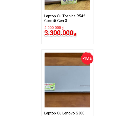
000.000₫.
500.000₫.
Laptop Cũ Toshiba R542
Core i5 Gen 3
4.000.000
₫
Giá
Giá
3.300.000
₫
gốc
hiện
là:
tại
4.000.000₫.
là:
3.300.000₫.
-18%
Laptop Cũ Lenovo S300