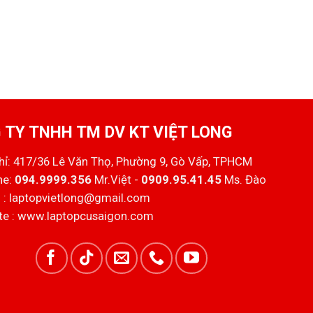
 TY TNHH TM DV KT VIỆT LONG
chỉ: 417/36 Lê Văn Thọ, Phường 9, Gò Vấp, TPHCM
ne:
094.9999.356
Mr.Việt -
0909.95.41.45
Ms. Đào
 :
laptopvietlong@gmail.com
e :
www.laptopcusaigon.com