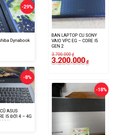
-29%
BAN LAPTOP CU SONY
shiba Dynabook
VAIO VPC EG – CORE I5
GEN 2
á
á
3.700.000
₫
ốc
ện
Giá
Giá
3.200.000
₫
i
gốc
hiện
500.000₫.
là:
tại
500.000₫.
3.700.000₫.
là:
3.200.000₫.
-8%
-18%
 CŨ ASUS
E I5 ĐỜI 4 – 4G
N NHẸ
á
á
ốc
ện
i