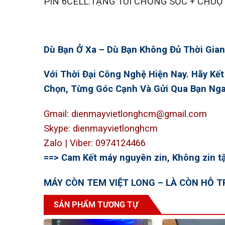
PIN 6CELL.TẶNG TÚI CHỐNG SỐC + CHUỘ
Dù Bạn Ở Xa – Dù Bạn Không Đủ Thời Gian 
Với Thời Đại Công Nghệ Hiện Nay. Hãy Kế
Chọn, Từng Góc Cạnh Và Gửi Qua Bạn Nga
Gmail: dienmayvietlonghcm@gmail.com
Skype: dienmayvietlonghcm
Zalo | Viber: 0974124466
==> Cam Kết máy nguyên zin, Không zin tặ
MÁY CÒN TEM VIỆT LONG – LÀ CÒN HỖ TR
SẢN PHẨM TƯƠNG TỰ