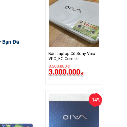
y Bạn Đã
Bán Laptop Cũ Sony Vaio
VPC_EG Core i5
3.500.000
₫
Giá
Giá
3.000.000
₫
gốc
hiện
là:
tại
3.500.000₫.
là:
3.000.000₫.
-14%