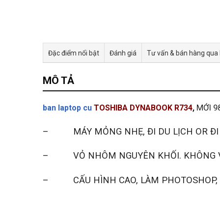
Đặc điểm nổi bật
Đánh giá
Tư vấn & bán hàng qua
MÔ TẢ
MỚI 9
ban laptop cu
TOSHIBA DYNABOOK R734
,
– MÁY MỎNG NHẸ, ĐI DU LỊCH OR ĐI C
– VỎ NHÔM NGUYÊN KHỐI. KHÔNG VẾ
– CẤU HÌNH CAO, LÀM PHOTOSHOP, ĐỒ