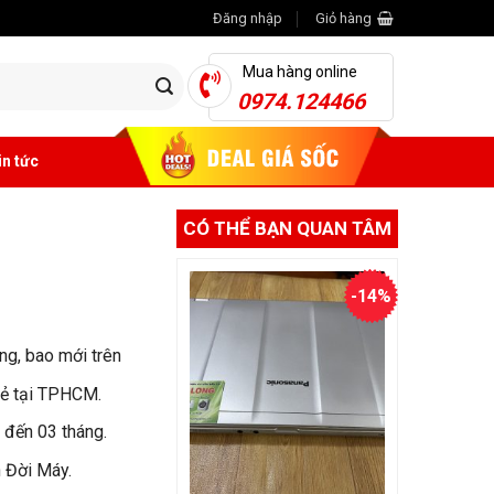
Đăng nhập
Giỏ hàng
Mua hàng online
0974.124466
in tức
CÓ THỂ BẠN QUAN TÂM
-14%
ng, bao mới trên
 rẻ tại TPHCM.
 đến 03 tháng.
n Đời Máy.