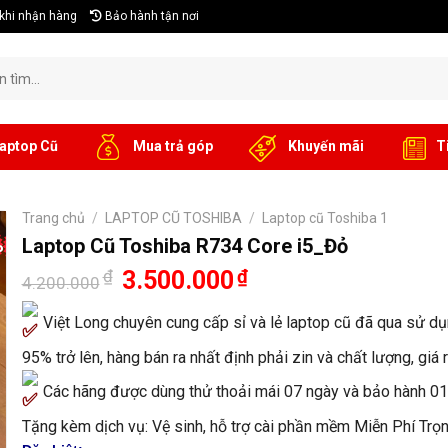
khi nhận hàng
Bảo hành tận nơi
aptop Cũ
Mua trả góp
Khuyến mãi
T
Trang chủ
/
LAPTOP CŨ TOSHIBA
/
Laptop cũ Toshiba 1
%
Laptop Cũ Toshiba R734 Core i5_Đỏ
Giá
Giá
₫
3.500.000
₫
4.200.000
gốc
hiện
là:
tại
Việt Long chuyên cung cấp sỉ và lẻ laptop cũ đã qua sử dụ
4.200.000₫.
là:
3.500.000₫.
95% trở lên, hàng bán ra nhất định phải zin và chất lượng, giá
Các hãng được dùng thử thoải mái 07 ngày và bảo hành 01
Tặng kèm dịch vụ: Vệ sinh, hỗ trợ cài phần mềm Miễn Phí Trọ