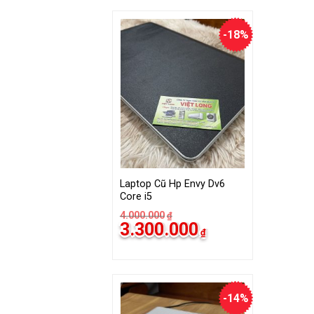
3.000.000₫.
-18%
Laptop Cũ Hp Envy Dv6
Core i5
4.000.000
₫
Giá
Giá
3.300.000
₫
gốc
hiện
là:
tại
4.000.000₫.
là:
3.300.000₫.
-14%