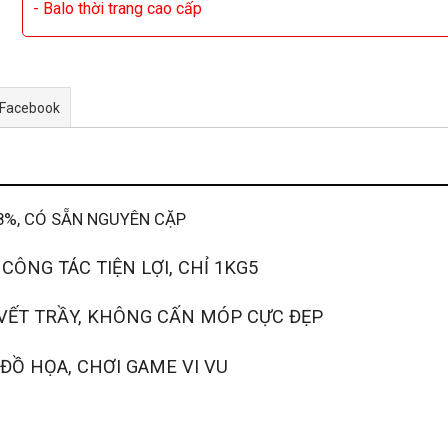
- Balo thời trang cao cấp
 Facebook
8%, CÓ SẴN NGUYÊN CẶP
ÔNG TÁC TIỆN LỢI, CHỈ 1KG5
T TRẦY, KHÔNG CẤN MÓP CỰC ĐẸP
 HỌA, CHƠI GAME VI VU