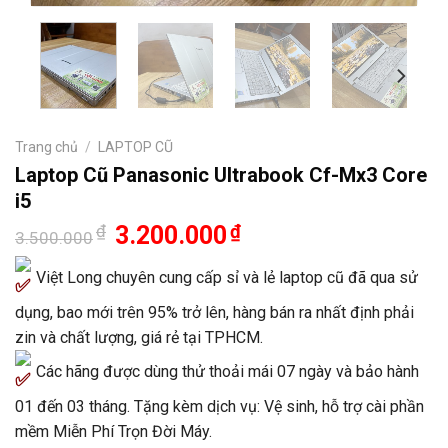
Trang chủ
/
LAPTOP CŨ
Laptop Cũ Panasonic Ultrabook Cf-Mx3 Core
i5
Giá
Giá
₫
3.200.000
₫
3.500.000
gốc
hiện
là:
tại
Việt Long chuyên cung cấp sỉ và lẻ laptop cũ đã qua sử
3.500.000₫.
là:
3.200.000₫.
dụng, bao mới trên 95% trở lên, hàng bán ra nhất định phải
zin và chất lượng, giá rẻ tại TPHCM.
Các hãng được dùng thử thoải mái 07 ngày và bảo hành
01 đến 03 tháng. Tặng kèm dịch vụ: Vệ sinh, hỗ trợ cài phần
mềm Miễn Phí Trọn Đời Máy.