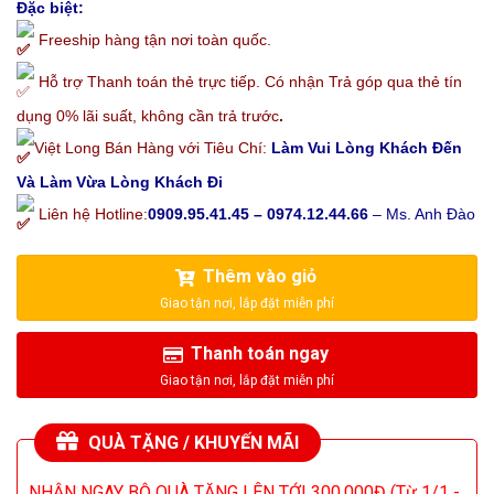
Đặc biệt:
Freeship hàng tận nơi toàn quốc.
Hỗ trợ Thanh toán thẻ trực tiếp. Có nhận Trả góp qua thẻ tín
dụng 0% lãi suất, không cần trả trước
.
Việt Long Bán Hàng với Tiêu Chí:
Làm Vui Lòng Khách Đến
Và Làm Vừa Lòng Khách Đi
Liên hệ Hotline:
0909.95.41.45 – 0974.12.44.66
– Ms. Anh Đào
Thêm vào giỏ
Thanh toán ngay
QUÀ TẶNG / KHUYẾN MÃI
NHẬN NGAY BỘ QUÀ TẶNG LÊN TỚI 300.000Đ (Từ 1/1 -