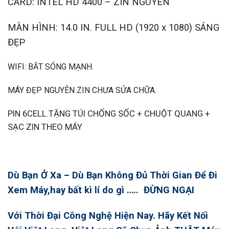
CARD: INTEL HD 4400 – ZIN NGUYÊN
MÀN HÌNH: 14.0 IN. FULL HD (1920 x 1080) SÁNG
ĐẸP
WIFI: BẮT SÓNG MẠNH.
MÁY ĐẸP NGUYÊN ZIN CHƯA SỬA CHỮA.
PIN 6CELL.TẶNG TÚI CHỐNG SỐC + CHUỘT QUANG +
SẠC ZIN THEO MÁY
Dù Bạn Ở Xa – Dù Bạn Không Đủ Thời Gian Để Đi
Xem Máy,hay bất kì lí do gì ….. ĐỪNG NGẠI
Với Thời Đại Công Nghệ Hiện Nay. Hãy Kết Nối