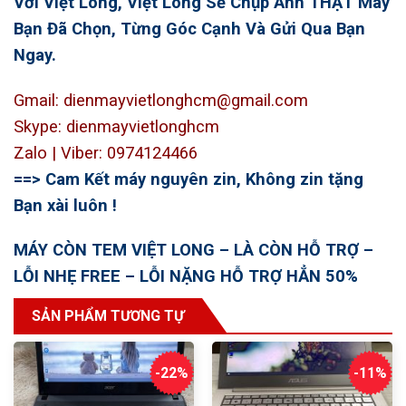
Với Việt Long, Việt Long Sẽ Chụp Ảnh THẬT Máy
Bạn Đã Chọn, Từng Góc Cạnh Và Gửi Qua Bạn
Ngay.
Gmail: dienmayvietlonghcm@gmail.com
Skype: dienmayvietlonghcm
Zalo | Viber: 0974124466
==> Cam Kết máy nguyên zin, Không zin tặng
Bạn xài luôn !
MÁY CÒN TEM VIỆT LONG – LÀ CÒN HỖ TRỢ –
LỖI NHẸ FREE – LỖI NẶNG HỖ TRỢ HẲN 50%
SẢN PHẨM TƯƠNG TỰ
-22%
-11%