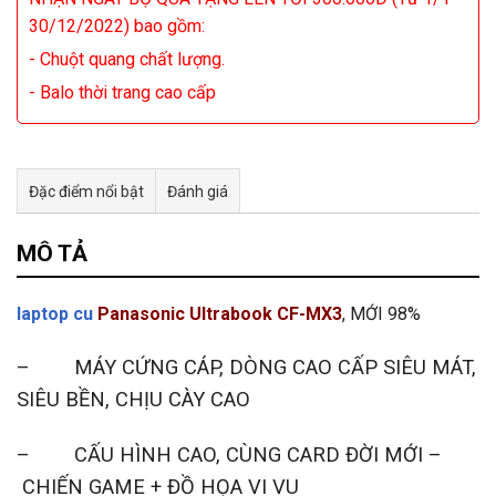
30/12/2022) bao gồm:
- Chuột quang chất lượng.
- Balo thời trang cao cấp
Đặc điểm nổi bật
Đánh giá
Tư vấn & bán hàng qua Facebook
MÔ TẢ
laptop cu
Panasonic Ultrabook CF-MX3
, MỚI 98%
– MÁY CỨNG CÁP, DÒNG CAO CẤP SIÊU MÁT,
SIÊU BỀN, CHỊU CÀY CAO
– CẤU HÌNH CAO, CÙNG CARD ĐỜI MỚI –
CHIẾN GAME + ĐỒ HỌA VI VU