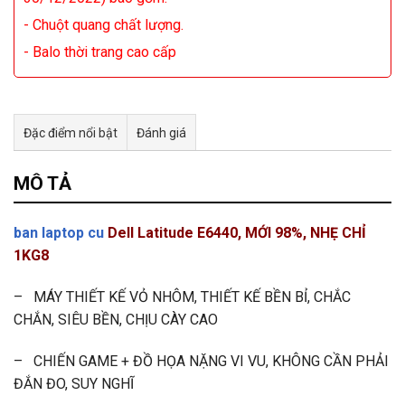
- Chuột quang chất lượng.
- Balo thời trang cao cấp
Đặc điểm nổi bật
Đánh giá
Tư vấn & bán hàng qua Facebook
MÔ TẢ
ban laptop cu
Dell Latitude E6440, MỚI 98%, NHẸ CHỈ
1KG8
– MÁY THIẾT KẾ VỎ NHÔM, THIẾT KẾ BỀN BỈ, CHẮC
CHẮN, SIÊU BỀN, CHỊU CÀY CAO
– CHIẾN GAME + ĐỒ HỌA NẶNG VI VU, KHÔNG CẦN PHẢI
ĐẮN ĐO, SUY NGHĨ