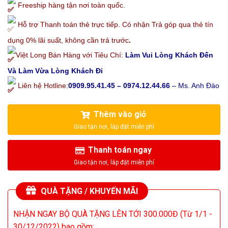
Freeship hàng tận nơi toàn quốc.
Hỗ trợ Thanh toán thẻ trực tiếp. Có nhận Trả góp qua thẻ tín
dụng 0% lãi suất, không cần trả trước
.
Việt Long Bán Hàng với Tiêu Chí:
Làm Vui Lòng Khách Đến
Và Làm Vừa Lòng Khách Đi
Liên hệ Hotline:
0909.95.41.45 – 0974.12.44.66
– Ms. Anh Đào
Thêm vào giỏ
Thanh toán ngay
QUÀ TẶNG / KHUYẾN MÃI
NHẬN NGAY BỘ QUÀ TẶNG LÊN TỚI 300.000Đ (Từ 1/1 -
30/12/2022) bao gồm: