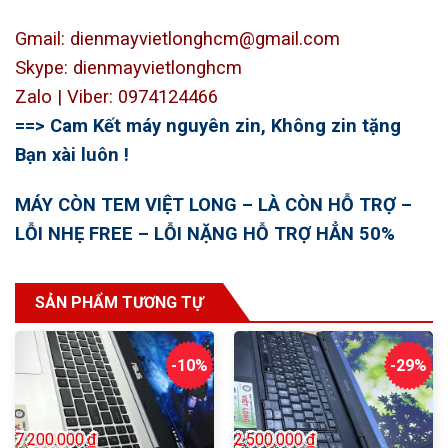
Gmail: dienmayvietlonghcm@gmail.com
Skype: dienmayvietlonghcm
Zalo | Viber: 0974124466
==> Cam Kết máy nguyên zin, Không zin tặng
Bạn xài luôn !
MÁY CÒN TEM VIỆT LONG – LÀ CÒN HỖ TRỢ –
LỖI NHẸ FREE – LỖI NẶNG HỖ TRỢ HẲN 50%
SẢN PHẨM TƯƠNG TỰ
-10%
-29%
7.200.000
₫
2.500.000
₫