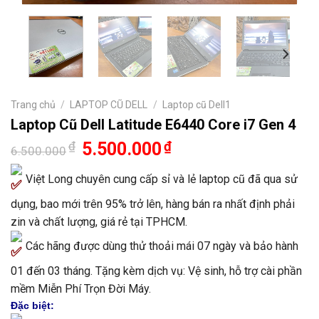
Trang chủ
/
LAPTOP CŨ DELL
/
Laptop cũ Dell1
Laptop Cũ Dell Latitude E6440 Core i7 Gen 4
Giá
Giá
₫
5.500.000
₫
6.500.000
gốc
hiện
là:
tại
Việt Long chuyên cung cấp sỉ và lẻ laptop cũ đã qua sử
6.500.000₫.
là:
5.500.000₫.
dụng, bao mới trên 95% trở lên, hàng bán ra nhất định phải
zin và chất lượng, giá rẻ tại TPHCM.
Các hãng được dùng thử thoải mái 07 ngày và bảo hành
01 đến 03 tháng. Tặng kèm dịch vụ: Vệ sinh, hỗ trợ cài phần
mềm Miễn Phí Trọn Đời Máy.
Đặc biệt: