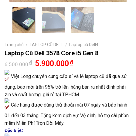
Trang chủ
/
LAPTOP CŨ DELL
/
Laptop cũ Dell4
Laptop Cũ Dell 3578 Core i5 Gen 8
Giá
Giá
₫
5.900.000
₫
6.500.000
gốc
hiện
là:
tại
Việt Long chuyên cung cấp sỉ và lẻ laptop cũ đã qua sử
6.500.000₫.
là:
5.900.000₫.
dụng, bao mới trên 95% trở lên, hàng bán ra nhất định phải
zin và chất lượng, giá rẻ tại TPHCM.
Các hãng được dùng thử thoải mái 07 ngày và bảo hành
01 đến 03 tháng. Tặng kèm dịch vụ: Vệ sinh, hỗ trợ cài phần
mềm Miễn Phí Trọn Đời Máy.
Đặc biệt: