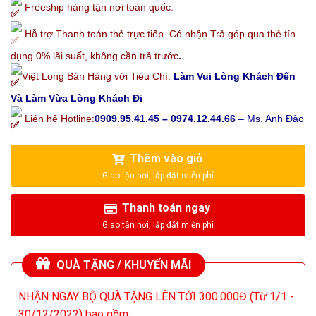
Freeship hàng tận nơi toàn quốc.
Hỗ trợ Thanh toán thẻ trực tiếp. Có nhận Trả góp qua thẻ tín
dụng 0% lãi suất, không cần trả trước
.
Việt Long Bán Hàng với Tiêu Chí:
Làm Vui Lòng Khách Đến
Và Làm Vừa Lòng Khách Đi
Liên hệ Hotline:
0909.95.41.45 – 0974.12.44.66
– Ms. Anh Đào
Thêm vào giỏ
Thanh toán ngay
QUÀ TẶNG / KHUYẾN MÃI
NHẬN NGAY BỘ QUÀ TẶNG LÊN TỚI 300.000Đ (Từ 1/1 -
30/12/2022) bao gồm: