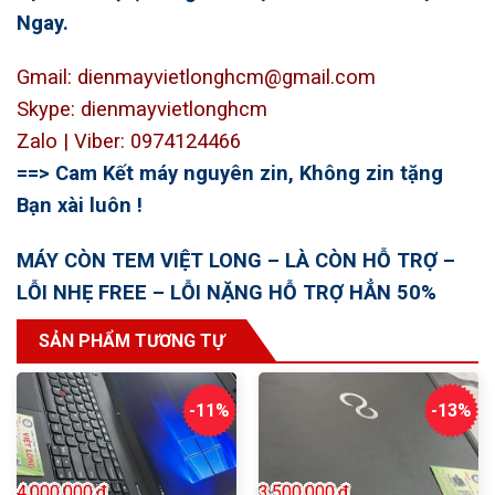
Ngay.
Gmail: dienmayvietlonghcm@gmail.com
Skype: dienmayvietlonghcm
Zalo | Viber: 0974124466
==> Cam Kết máy nguyên zin, Không zin tặng
Bạn xài luôn !
MÁY CÒN TEM VIỆT LONG – LÀ CÒN HỖ TRỢ –
LỖI NHẸ FREE – LỖI NẶNG HỖ TRỢ HẲN 50%
SẢN PHẨM TƯƠNG TỰ
-11%
-13%
4.000.000
₫
3.500.000
₫