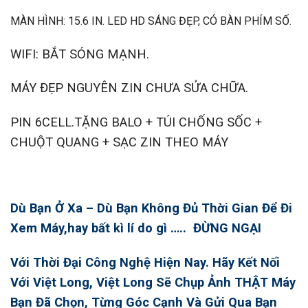
MÀN HÌNH: 15.6 IN. LED HD SÁNG ĐẸP, CÓ BÀN PHÍM SỐ.
WIFI: BẮT SÓNG MẠNH.
MÁY ĐẸP NGUYÊN ZIN CHƯA SỬA CHỮA.
PIN 6CELL.TẶNG BALO + TÚI CHỐNG SỐC +
CHUỘT QUANG + SẠC ZIN THEO MÁY
Dù Bạn Ở Xa – Dù Bạn Không Đủ Thời Gian Để Đi
Xem Máy,hay bất kì lí do gì ….. ĐỪNG NGẠI
Với Thời Đại Công Nghệ Hiện Nay. Hãy Kết Nối
Với Việt Long, Việt Long Sẽ Chụp Ảnh THẬT Máy
Bạn Đã Chọn, Từng Góc Cạnh Và Gửi Qua Bạn