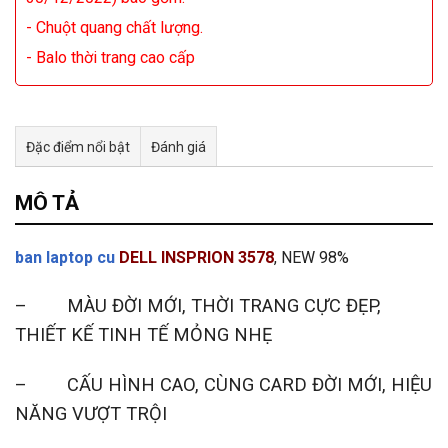
- Chuột quang chất lượng.
- Balo thời trang cao cấp
Đặc điểm nổi bật
Đánh giá
Tư vấn & bán hàng qua Facebook
MÔ TẢ
ban laptop cu
DELL INSPRION 3578
, NEW 98%
– MÀU ĐỜI MỚI, THỜI TRANG CỰC ĐẸP,
THIẾT KẾ TINH TẾ MỎNG NHẸ
– CẤU HÌNH CAO, CÙNG CARD ĐỜI MỚI, HIỆU
NĂNG VƯỢT TRỘI