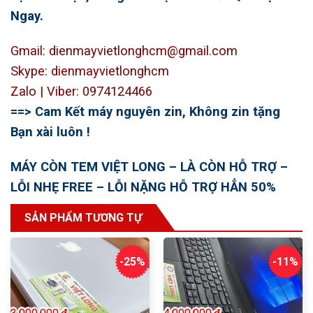
Ngay.
Gmail: dienmayvietlonghcm@gmail.com
Skype: dienmayvietlonghcm
Zalo | Viber: 0974124466
==> Cam Kết máy nguyên zin, Không zin tặng
Bạn xài luôn !
MÁY CÒN TEM VIỆT LONG – LÀ CÒN HỖ TRỢ –
LỖI NHẸ FREE – LỖI NẶNG HỖ TRỢ HẲN 50%
SẢN PHẨM TƯƠNG TỰ
-25%
-11%