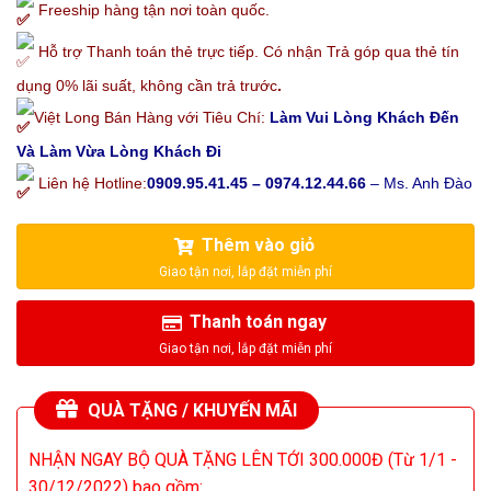
Freeship hàng tận nơi toàn quốc.
Hỗ trợ Thanh toán thẻ trực tiếp. Có nhận Trả góp qua thẻ tín
dụng 0% lãi suất, không cần trả trước
.
Việt Long Bán Hàng với Tiêu Chí:
Làm Vui Lòng Khách Đến
Và Làm Vừa Lòng Khách Đi
Liên hệ Hotline:
0909.95.41.45 – 0974.12.44.66
– Ms. Anh Đào
Thêm vào giỏ
Thanh toán ngay
QUÀ TẶNG / KHUYẾN MÃI
NHẬN NGAY BỘ QUÀ TẶNG LÊN TỚI 300.000Đ (Từ 1/1 -
30/12/2022) bao gồm: