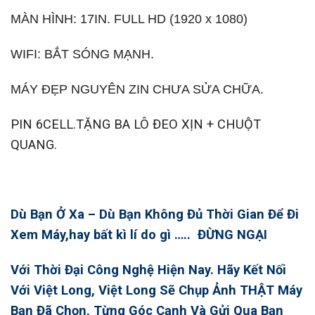
MÀN HÌNH: 17IN. FULL HD (1920 x 1080)
WIFI: BẮT SÓNG MẠNH.
MÁY ĐẸP NGUYÊN ZIN CHƯA SỬA CHỮA.
PIN 6CELL.TẶNG BA LÔ ĐEO XỊN + CHUỘT
QUANG.
Dù Bạn Ở Xa – Dù Bạn Không Đủ Thời Gian Để Đi
Xem Máy,hay bất kì lí do gì ….. ĐỪNG NGẠI
Với Thời Đại Công Nghệ Hiện Nay. Hãy Kết Nối
Với Việt Long, Việt Long Sẽ Chụp Ảnh THẬT Máy
Bạn Đã Chọn, Từng Góc Cạnh Và Gửi Qua Bạn