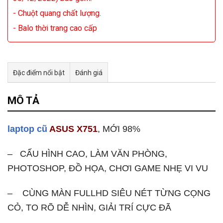
- Chuột quang chất lượng.
- Balo thời trang cao cấp
Đặc điểm nổi bật
Đánh giá
Tư vấn & bán hàng qua Facebook
MÔ TẢ
laptop cũ
ASUS X751
, MỚI 98%
– CẤU HÌNH CAO, LÀM VĂN PHÒNG,
PHOTOSHOP, ĐỒ HỌA, CHƠI GAME NHẸ VI VU
– CÙNG MÀN FULLHD SIÊU NÉT TỪNG CỌNG
CỎ, TO RÕ DỄ NHÌN, GIẢI TRÍ CỰC ĐÃ