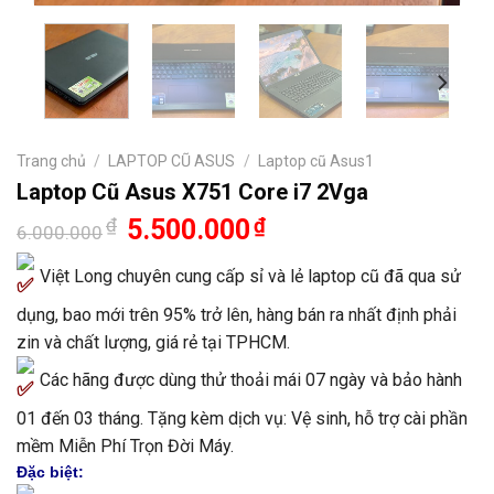
Trang chủ
/
LAPTOP CŨ ASUS
/
Laptop cũ Asus1
Laptop Cũ Asus X751 Core i7 2Vga
Giá
Giá
₫
5.500.000
₫
6.000.000
gốc
hiện
là:
tại
Việt Long chuyên cung cấp sỉ và lẻ laptop cũ đã qua sử
6.000.000₫.
là:
5.500.000₫.
dụng, bao mới trên 95% trở lên, hàng bán ra nhất định phải
zin và chất lượng, giá rẻ tại TPHCM.
Các hãng được dùng thử thoải mái 07 ngày và bảo hành
01 đến 03 tháng. Tặng kèm dịch vụ: Vệ sinh, hỗ trợ cài phần
mềm Miễn Phí Trọn Đời Máy.
Đặc biệt: