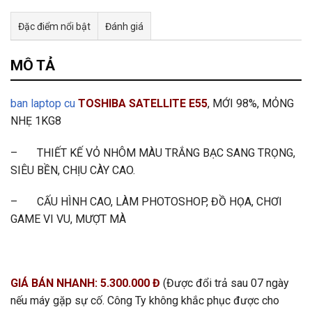
Đặc điểm nổi bật
Đánh giá
Tư vấn & bán hàng qua Facebook
MÔ TẢ
ban laptop cu
TOSHIBA SATELLITE E55
, MỚI 98%, MỎNG
NHẸ 1KG8
– THIẾT KẾ VỎ NHÔM MÀU TRẮNG BẠC SANG TRỌNG,
SIÊU BỀN, CHỊU CÀY CAO.
– CẤU HÌNH CAO, LÀM PHOTOSHOP, ĐỒ HỌA, CHƠI
GAME VI VU, MƯỢT MÀ
GIÁ BÁN NHANH: 5.300.000
Đ
(Được đổi trả sau 07 ngày
nếu máy gặp sự cố. Công Ty không khắc phục được cho