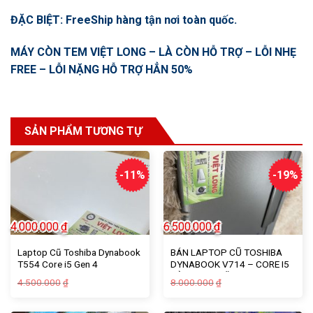
ĐẶC BIỆT: FreeShip hàng tận nơi toàn quốc.
MÁY CÒN TEM VIỆT LONG – LÀ CÒN HỖ TRỢ – LỖI NHẸ
FREE – LỖI NẶNG HỖ TRỢ HẲN 50%
SẢN PHẨM TƯƠNG TỰ
-11%
-19%
4.000.000
₫
6.500.000
₫
Laptop Cũ Toshiba Dynabook
BÁN LAPTOP CŨ TOSHIBA
T554 Core i5 Gen 4
DYNABOOK V714 – CORE I5
ĐỜI 4 – ĐA NĂNG 2 IN 1
Giá
Giá
Giá
Giá
4.500.000
8.000.000
₫
₫
gốc
hiện
gốc
hiện
là:
tại
là:
tại
4.500.000₫.
là:
8.000.000₫.
là: