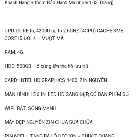
Khách Hàng + thêm Bảo Hành Mainboard 03 Tháng)
CPU: CORE I5, 4200U up to 2.6GHZ (4CPU) CACHE 3MB,
CORE I5 ĐỜI 4 – MƯỢT MÀ
RAM: 4G.
HDD: 500GB – ổ cứng lớn tha hồ lưu trữ.
CARD: INTEL HD GRAPHICS 4400. ZIN NGUYÊN
MÀN HÌNH: 15.6 IN. LED HD SÁNG ĐẸP, CÓ BÀN PHÍM SỐ.
WIFI: BẮT SÓNG MẠNH.
MÁY ĐẸP NGUYÊN ZIN CHƯA SỬA CHỮA.
PIN 6CELL. TẶNG BA LÔ ĐEO XỊN + CHUỘT QUANG.