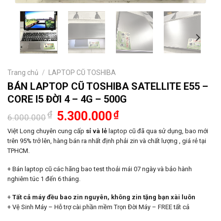
Trang chủ
/
LAPTOP CŨ TOSHIBA
BÁN LAPTOP CŨ TOSHIBA SATELLITE E55 –
CORE I5 ĐỜI 4 – 4G – 500G
Giá
Giá
₫
5.300.000
₫
6.000.000
gốc
hiện
là:
tại
Việt Long chuyên cung cấp
sỉ và lẻ
laptop cũ đã qua sử dụng, bao mới
6.000.000₫.
là:
trên 95% trở lên, hàng bán ra nhất định phải zin và chất lượng , giá rẻ tại
5.300.000₫.
TPHCM.
+ Bán laptop cũ các hãng bao test thoải mái 07 ngày và bảo hành
nghiêm túc 1 đến 6 tháng.
+
Tất cả máy đều bao zin nguyên, không zin tặng bạn xài luôn
+ Vệ Sinh Máy – Hỗ trợ cài phần mềm Trọn Đời Máy – FREE tất cả