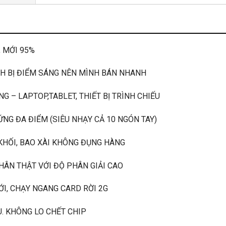
, MỚI 95%
H BỊ ĐIỂM SÁNG NÊN MÌNH BÁN NHANH
– LAPTOP,TABLET, THIẾT BỊ TRÌNH CHIẾU
G ĐA ĐIỂM (SIÊU NHẠY CẢ 10 NGÓN TAY)
ỐI, BAO XÀI KHÔNG ĐỤNG HÀNG
ÂN THẬT VỚI ĐỘ PHÂN GIẢI CAO
, CHẠY NGANG CARD RỜI 2G
 KHÔNG LO CHẾT CHIP