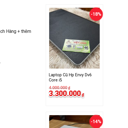
3.000.000₫.
-18%
ách Hàng + thêm
7
Laptop Cũ Hp Envy Dv6
Core i5
4.000.000
₫
Giá
Giá
3.300.000
₫
gốc
hiện
là:
tại
4.000.000₫.
là:
3.300.000₫.
-14%