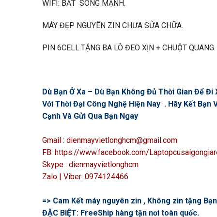
WIFI: BẮT SÓNG MẠNH.
MÁY ĐẸP NGUYÊN ZIN CHƯA SỬA CHỮA.
PIN 6CELL.TẶNG BA LÔ ĐEO XỊN + CHUỘT QUANG.
Dù Bạn Ở Xa – Dù Bạn Không Đủ Thời Gian Để Đi X
Với Thời Đại Công Nghệ Hiện Nay . Hãy Kết Bạ
Cạnh Và Gửi Qua Bạn Ngay
Gmail : dienmayvietlonghcm@gmail.com
FB: https://www.facebook.com/Laptopcusaigongiar
Skype : dienmayvietlonghcm
Zalo | Viber: 0974124466
=> Cam Kết máy nguyên zin , Không zin tặng Bạn 
ĐẶC BIỆT: FreeShip hàng tận nơi toàn quốc.