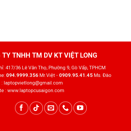
 TY TNHH TM DV KT VIỆT LONG
chỉ: 417/36 Lê Văn Thọ, Phường 9, Gò Vấp, TPHCM
ne:
094.9999.356
Mr.Việt -
0909.95.41.45
Ms. Đào
 :
laptopvietlong@gmail.com
e :
www.laptopcusaigon.com