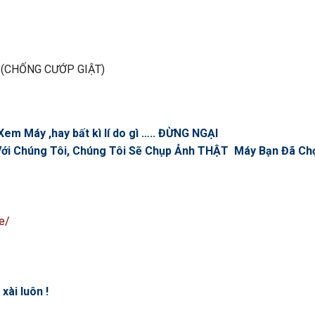
 (CHỐNG CƯỚP GIẬT)
em Máy ,hay bất kì lí do gì ….. ĐỪNG NGẠI
n Với Chúng Tôi, Chúng Tôi Sẽ Chụp Ảnh THẬT Máy Bạn Đã C
e/
xài luôn !