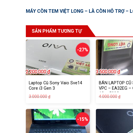
MÁY CÒN TEM VIỆT LONG – LÀ CÒN HỖ TRỢ – L
SẢN PHẨM TƯƠNG TỰ
-27%
2.200.000
₫
3.500.000
₫
Laptop Cũ Sony Vaio Sve14
BÁN LAPTOP CŨ 
Core i3 Gen 3
VPC – EA32EG – 
4G – 500G
Giá
Giá
Giá
Giá
3.000.000
4.000.000
₫
₫
gốc
hiện
gốc
hiện
là:
tại
là:
tại
3.000.000₫.
là:
4.000
là:
2.200.000₫.
3.500
-15%