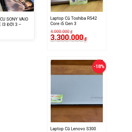
Laptop Cũ Toshiba R542
CU SONY VAIO
Core i5 Gen 3
 I3 ĐỜI 3 –
4.000.000
₫
á
á
Giá
Giá
3.300.000
ốc
ện
₫
gốc
hiện
i
là:
tại
200.000₫.
4.000.000₫.
là:
300.000₫.
3.300.000₫.
-18%
Laptop Cũ Lenovo S300