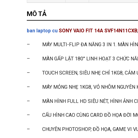
MÔ TẢ
ban laptop cu
SONY VAIO FIT 14A SVF14N11CXB
– MÁY MULTI-FLIP ĐA NĂNG 3 IN 1. MÀN HÌN
– MÀN GẤP LẬT 180° LINH HOẠT 3 CHỨC NĂNG 
– TOUCH SCREEN, SIÊU NHẸ CHỈ 1KG8, CẢM ỨN
– MÁY MỎNG NHẸ 1KG8, VỎ NHÔM NGUYÊN KH
– MÀN HÌNH FULL HD SIÊU NÉT, HÌNH ẢNH CH
– CẤU HÌNH CAO CÙNG CARD ĐỒ HỌA ĐỜI MỚI
– CHUYÊN PHOTOSHOP, ĐỒ HỌA, GAME VI VU.