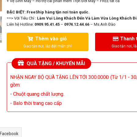
+ Vệ Sinh Máy – Hỗ trợ cài phần mềm Trọn Đời Máy – FREE tất cả
ĐẶC BIỆT: FreeShip hàng tận nơi toàn quốc.
==> Với Tiêu Chí :
Làm Vui Lòng Khách Đến Và Làm Vừa Lòng Khách Đi
Liên hệ Hotline:
0909.95.41.45
–
0974.12.44.66
– Ms.Anh Đào
Thêm vào giỏ
Thanh 
QUÀ TẶNG / KHUYẾN MÃI
NHẬN NGAY BỘ QUÀ TẶNG LÊN TỚI 300.000Đ (Từ 1/1 - 30
gồm:
- Chuột quang chất lượng.
- Balo thời trang cao cấp
 Facebook