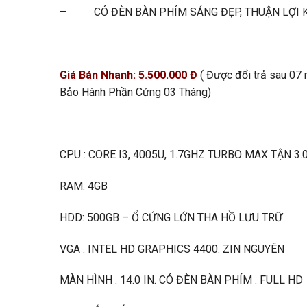
– CÓ ĐÈN BÀN PHÍM SÁNG ĐẸP, THUẬN LỢI K
Giá Bán Nhanh: 5.500.000 Đ
( Được đổi trả sau 07
Bảo Hành Phần Cứng 03 Tháng)
CPU : CORE I3, 4005U, 1.7GHZ TURBO MAX TẬN 3.
RAM: 4GB
HDD: 500GB – Ổ CỨNG LỚN THA HỒ LƯU TRỮ
VGA : INTEL HD GRAPHICS 4400. ZIN NGUYÊN
MÀN HÌNH : 14.0 IN. CÓ ĐÈN BÀN PHÍM . FULL HD