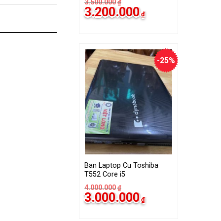
3.500.000
₫
Giá
Giá
3.200.000
₫
gốc
hiện
là:
tại
3.500.000₫.
là:
3.200.000₫.
-25%
Ban Laptop Cu Toshiba
T552 Core i5
4.000.000
₫
Giá
Giá
3.000.000
₫
gốc
hiện
là:
tại
4.000.000₫.
là: