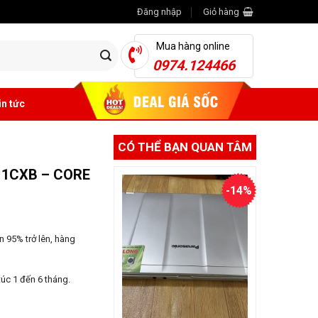
Đăng nhập
Giỏ hàng
Mua hàng online
0974.124466
in tức
CÓ THỂ BẠN QUAN TÂM
11CXB – CORE
-14%
 95% trở lên, hàng
úc 1 đến 6 tháng.