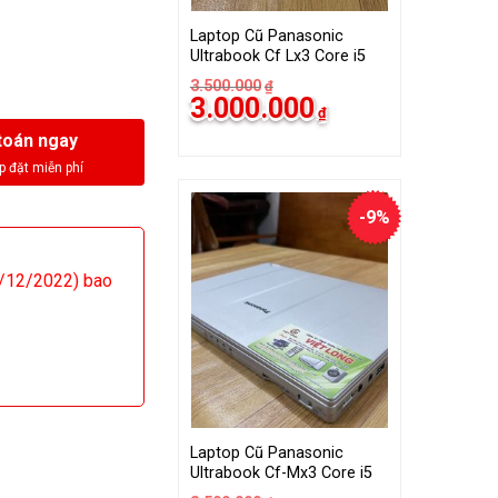
Laptop Cũ Panasonic
Ultrabook Cf Lx3 Core i5
3.500.000
₫
Giá
Giá
3.000.000
₫
gốc
hiện
là:
tại
toán ngay
3.500.000₫.
là:
3.000.000₫.
-9%
/12/2022) bao
Laptop Cũ Panasonic
Ultrabook Cf-Mx3 Core i5