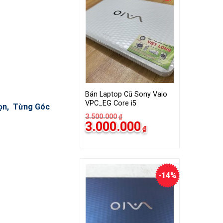
Bán Laptop Cũ Sony Vaio
VPC_EG Core i5
họn, Từng Góc
3.500.000
₫
Giá
Giá
3.000.000
₫
gốc
hiện
là:
tại
3.500.000₫.
là:
3.000.000₫.
-14%