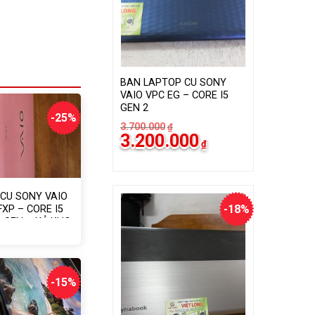
BAN LAPTOP CU SONY
VAIO VPC EG – CORE I5
GEN 2
-25%
3.700.000
₫
Giá
Giá
3.200.000
₫
gốc
hiện
là:
tại
3.700.000₫.
là:
3.200.000₫.
CU SONY VAIO
-18%
XP – CORE I5
G SEN – XẢ KHO
á
á
ốc
ện
i
000.000₫.
500.000₫.
-15%