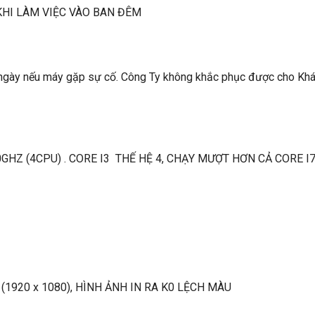
HI LÀM VIỆC VÀO BAN ĐÊM
 ngày nếu máy gặp sự cố. Công Ty không khắc phục được cho Kh
0GHZ (4CPU) . CORE I3 THẾ HỆ 4, CHẠY MƯỢT HƠN CẢ CORE I
 (1920 x 1080), HÌNH ẢNH IN RA K0 LỆCH MÀU