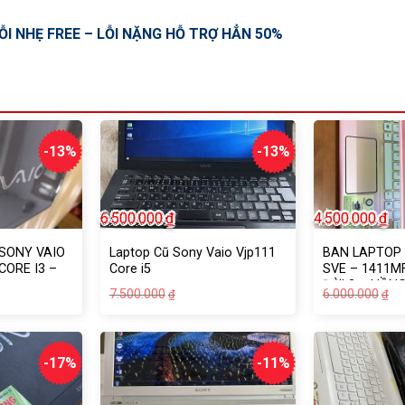
ỖI NHẸ FREE – LỖI NẶNG HỖ TRỢ HẲN 50%
-13%
-13%
6.500.000
₫
4.500.000
₫
SONY VAIO
Laptop Cũ Sony Vaio Vjp111
BAN LAPTOP 
CORE I3 –
Core i5
SVE – 1411MF
ĐỜI 2 – HỒN
Giá
Giá
Gi
Gi
7.500.000
6.000.000
₫
₫
gốc
hiện
g
hi
là:
tại
là:
tạ
.000₫.
7.500.000₫.
là:
6.
là:
.000₫.
6.500.000₫.
4.
-17%
-11%