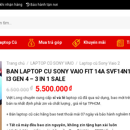
khi nhận hàng
Bảo hành tận nơi
aptop Cũ
Mua trả góp
Khuyến mãi
T
Trang chủ
/
LAPTOP CŨ SONY VAIO
/
Laptop cũ Sony Vaio 2
%
BAN LAPTOP CU SONY VAIO FIT 14A SVF14N
I3 GEN 4 – 3 IN 1 SALE
Giá
Giá
₫
5.500.000
₫
6.500.000
gốc
hiện
là:
tại
Việt Long chuyên cung cấp
sỉ và lẻ
laptop cũ đã qua sử dụng, bao mới trên
6.500.000₫.
là:
bán ra nhất định phải zin và chất lượng , giá rẻ tại TPHCM.
5.500.000₫.
+ Bán laptop cũ các hãng bao test thoải mái 07 ngày và bảo hành nghiêm t
+
Tất cả máy đều bao zin nguyên, không zin tặng bạn xài luôn