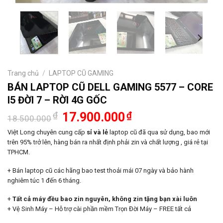
Trang chủ
/
LAPTOP CŨ GAMING
BÁN LAPTOP CŨ DELL GAMING 5577 – CORE
I5 ĐỜI 7 – RỜI 4G GỐC
Giá
Giá
₫
17.900.000
₫
18.500.000
gốc
hiện
là:
tại
Việt Long chuyên cung cấp
sỉ và lẻ
laptop cũ đã qua sử dụng, bao mới
18.500.000₫.
là:
trên 95% trở lên, hàng bán ra nhất định phải zin và chất lượng , giá rẻ tại
17.900.000₫.
TPHCM.
+ Bán laptop cũ các hãng bao test thoải mái 07 ngày và bảo hành
nghiêm túc 1 đến 6 tháng.
+
Tất cả máy đều bao zin nguyên, không zin tặng bạn xài luôn
+ Vệ Sinh Máy – Hỗ trợ cài phần mềm Trọn Đời Máy – FREE tất cả