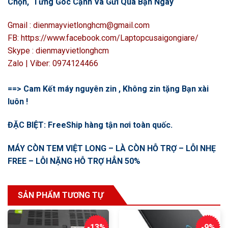
Chọn, Từng Góc Cạnh Và Gửi Qua Bạn Ngay
Gmail : dienmayvietlonghcm@gmail.com
FB: https://www.facebook.com/Laptopcusaigongiare/
Skype : dienmayvietlonghcm
Zalo | Viber: 0974124466
==> Cam Kết máy nguyên zin , Không zin tặng Bạn xài
luôn !
ĐẶC BIỆT: FreeShip hàng tận nơi toàn quốc.
MÁY CÒN TEM VIỆT LONG – LÀ CÒN HỖ TRỢ – LỖI NHẸ
FREE – LỖI NẶNG HỖ TRỢ HẲN 50%
SẢN PHẨM TƯƠNG TỰ
-13%
-9%