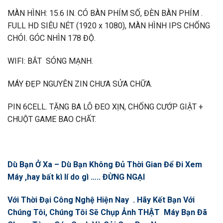
MÀN HÌNH: 15.6 IN. CÓ BÀN PHÍM SỐ, ĐÈN BÀN PHÍM .
FULL HD SIÊU NÉT (1920 x 1080), MÀN HÌNH IPS CHỐNG
CHÓI. GÓC NHÌN 178 ĐỘ.
WIFI: BẮT SÓNG MẠNH.
MÁY ĐẸP NGUYÊN ZIN CHƯA SỬA CHỮA.
PIN 6CELL. TẶNG BA LÔ ĐEO XỊN, CHỐNG CƯỚP GIẬT +
CHUỘT GAME BAO CHẤT.
Dù Bạn Ở Xa – Dù Bạn Không Đủ Thời Gian Để Đi Xem
Máy ,hay bất kì lí do gì ….. ĐỪNG NGẠI
Với Thời Đại Công Nghệ Hiện Nay . Hãy Kết Bạn Với
Chúng Tôi, Chúng Tôi Sẽ Chụp Ảnh THẬT Máy Bạn Đã