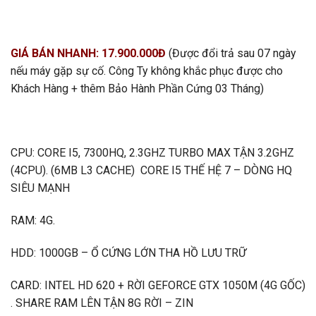
GIÁ BÁN NHANH: 17.900.000Đ
(Được đổi trả sau 07 ngày
nếu máy gặp sự cố. Công Ty không khắc phục được cho
Khách Hàng + thêm Bảo Hành Phần Cứng 03 Tháng)
CPU: CORE I5, 7300HQ, 2.3GHZ TURBO MAX TẬN 3.2GHZ
(4CPU). (6MB L3 CACHE) CORE I5 THẾ HỆ 7 – DÒNG HQ
SIÊU MẠNH
RAM: 4G.
HDD: 1000GB – Ổ CỨNG LỚN THA HỒ LƯU TRỮ
CARD: INTEL HD 620 + RỜI GEFORCE GTX 1050M (4G GỐC)
. SHARE RAM LÊN TẬN 8G RỜI – ZIN