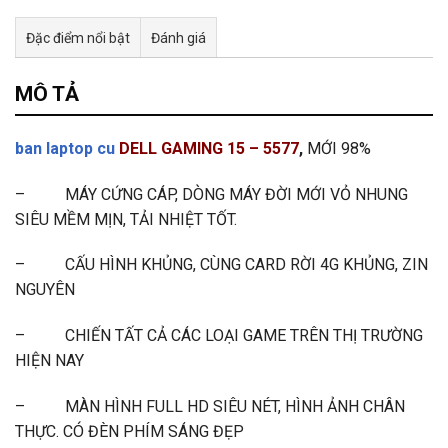
Đặc điểm nổi bật
Đánh giá
Tư vấn & bán hàng qua Facebook
MÔ TẢ
ban laptop cu
DELL GAMING 15 – 5577
,
MỚI 98%
– MÁY CỨNG CÁP, DÒNG MÁY ĐỜI MỚI VỎ NHUNG
SIÊU MỀM MỊN, TẢI NHIỆT TỐT.
– CẤU HÌNH KHỦNG, CÙNG CARD RỜI 4G KHỦNG, ZIN
NGUYÊN
– CHIẾN TẤT CẢ CÁC LOẠI GAME TRÊN THỊ TRƯỜNG
HIỆN NAY
– MÀN HÌNH FULL HD SIÊU NÉT, HÌNH ẢNH CHÂN
THỰC. CÓ ĐÈN PHÍM SÁNG ĐẸP